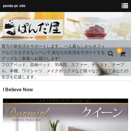
panda-pc site
貴方の新生活をサポートします。 一人暮らしからオフィ
0
スなどさまざまなシーンで あなたの生活をサポートする
グッズをご家庭へお届けします!
フロアベッド、収納ベッド、羽布団、スファー、チェスト、テーブ
ル、本棚、ワイシャツ、メイクボックスなど様々なグッズであなたの
生活を応援します。
MY Room 快適空間
I Believe Now
ダイニング
ベッド
MY Room 快適収納