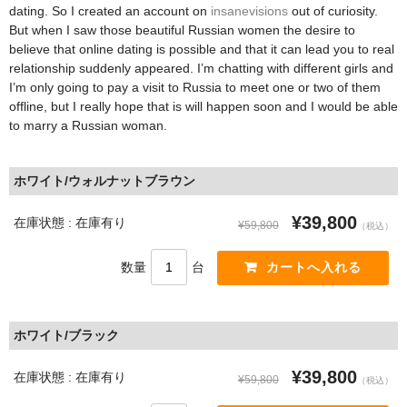
dating. So I created an account on
insanevisions
out of curiosity.
But when I saw those beautiful Russian women the desire to
believe that online dating is possible and that it can lead you to real
relationship suddenly appeared. I’m chatting with different girls and
I’m only going to pay a visit to Russia to meet one or two of them
offline, but I really hope that is will happen soon and I would be able
to marry a Russian woman.
ホワイト/ウォルナットブラウン
¥39,800
在庫状態 : 在庫有り
¥59,800
（税込）
数量
台
ホワイト/ブラック
¥39,800
在庫状態 : 在庫有り
¥59,800
（税込）