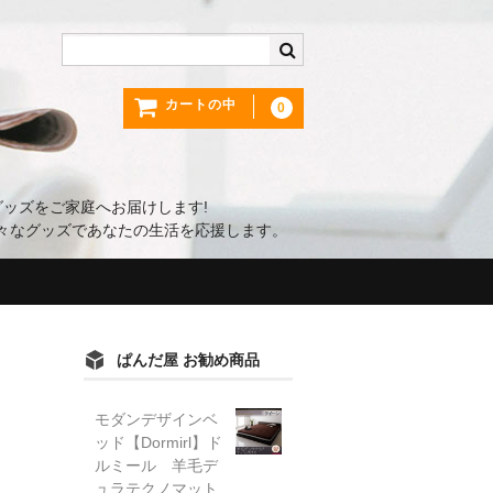
カートの中
0
ッズをご家庭へお届けします!
々なグッズであなたの生活を応援します。
ぱんだ屋 お勧め商品
モダンデザインベ
ッド【Dormirl】ド
ルミール 羊毛デ
ュラテクノマット