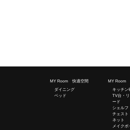
MY Room 快適空間
MY Roo
ダイニング
キッチン
ベッド
TV台・
ード
シェルフ
チェスト
ネット
メイクボ