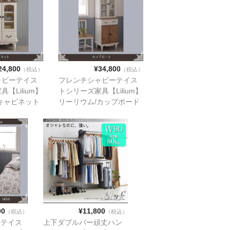
24,800
¥34,800
（税込）
（税込）
ャビーテイス
フレンチシャビーテイス
【Lilium】
トシリーズ家具【Lilium】
キャビネット
リーリウム/カップボード
00
¥11,800
（税込）
（税込）
ーテイス
上下ダブルバー頑丈ハン