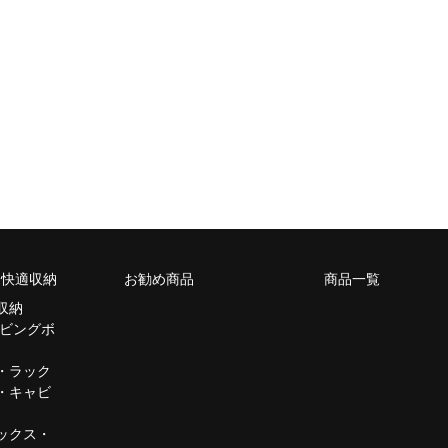
m 快適収納
お勧め商品
商品一覧
収納
リビングボ
・ラック
・キャビ
ックス・