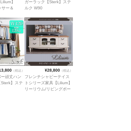
lium】
ガーラック【Sterk】ステ
ッサー＆
ルク W90
w50）
13,800
¥28,800
（税込）
（税込）
バー頑丈ハン
フレンチシャビーテイス
terk】ステ
トシリーズ家具【Lilium】
リーリウム/リビングボー
ド(w120)