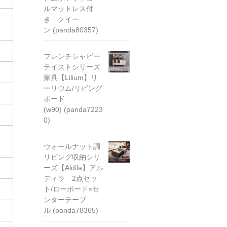
ルマットレス付
き クイー
ン (panda80357)
フレンチシャビー
テイストシリーズ
家具【Lilium】リ
ーリウム/リビング
ボード
(w90) (panda7223
0)
ウォールナット調
リビング収納シリ
ーズ【Aldila】アル
ディラ 2点セッ
ト/ローボード×セ
ンターテーブ
ル (panda78365)