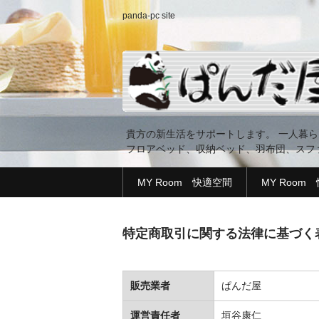
panda-pc site
貴方の新生活をサポートします。 一人暮
フロアベッド、収納ベッド、羽布団、スフ
MY Room 快適空間
MY Room
特定商取引に関する法律に基づく
販売業者
ぱんだ屋
運営責任者
垣谷康仁