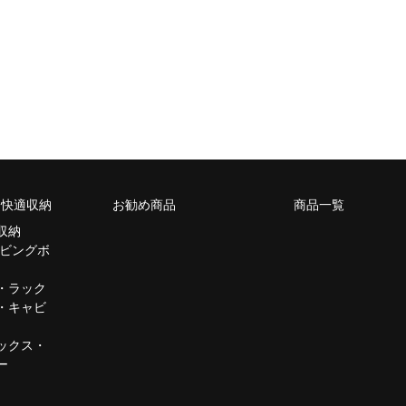
m 快適収納
お勧め商品
商品一覧
収納
リビングボ
・ラック
・キャビ
ックス・
ー