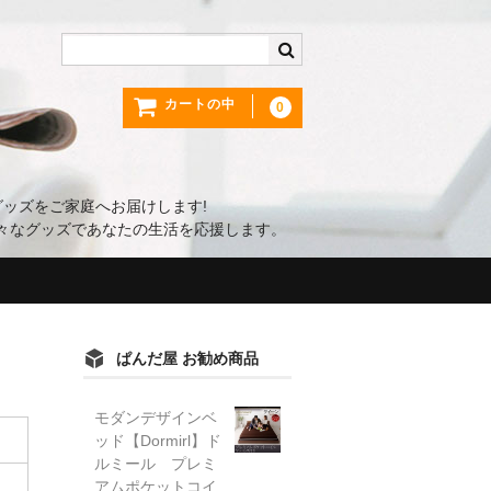
カートの中
0
ッズをご家庭へお届けします!
々なグッズであなたの生活を応援します。
ぱんだ屋 お勧め商品
モダンデザインベ
ッド【Dormirl】ド
ルミール プレミ
アムポケットコイ