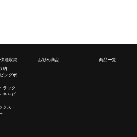
m 快適収納
お勧め商品
商品一覧
収納
リビングボ
・ラック
・キャビ
ックス・
ー