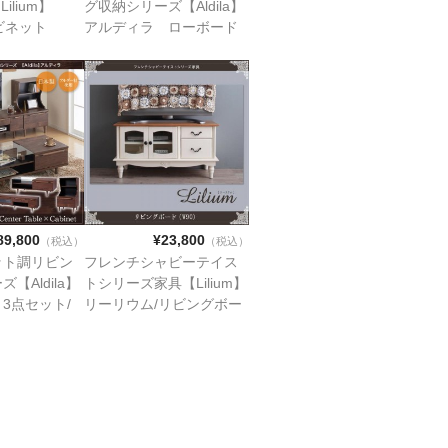
lium】
グ収納シリーズ【Aldila】
ビネット
アルディラ ローボード
89,800
¥23,800
（税込）
（税込）
ット調リビン
フレンチシャビーテイス
【Aldila】
トシリーズ家具【Lilium】
3点セット/
リーリウム/リビングボー
×センターテー
ド(w90)
ネット