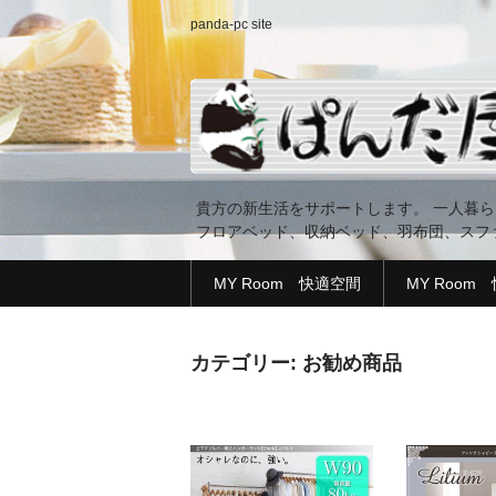
panda-pc site
貴方の新生活をサポートします。 一人暮
フロアベッド、収納ベッド、羽布団、スフ
MY Room 快適空間
MY Room
カテゴリー: お勧め商品