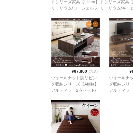
トシリーズ家具【Lilium】
トシリーズ家具【Li
リーリウム/ローシェルフ
リーリウム/キャ
（w90)
¥67,800
¥
（税込）
ウォールナット調リビン
ウォールナ
グ収納シリーズ【Aldila】
グ収納シリーズ
アルディラ 2点セット/
アルディラ 
ローボード×センターテー
ローボード
ブル
ブル×キャビ