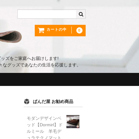
カートの中
0
ッズをご家庭へお届けします!
々なグッズであなたの生活を応援します。
ぱんだ屋 お勧め商品
モダンデザインベ
ッド【Dormirl】ド
ルミール 羊毛デ
ュラテクノマット