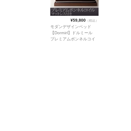
¥59,800
（税込）
モダンデザインベッド
【Dormirl】ドルミール
プレミアムボンネルコイ
ルマットレス付き クイ
ーン