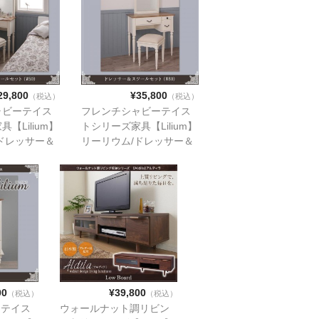
29,800
¥35,800
（税込）
（税込）
ャビーテイス
フレンチシャビーテイス
【Lilium】
トシリーズ家具【Lilium】
ドレッサー＆
リーリウム/ドレッサー＆
ト（w50）
スツールセット（w80）
00
¥39,800
（税込）
（税込）
ーテイス
ウォールナット調リビン