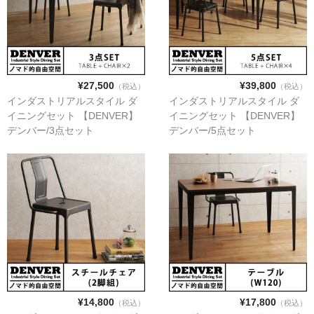
キッチン収納
TV台・リビングボード
シェルフ・ラック
¥27,500
¥39,800
（税込）
（税込）
インダストリアルスタイル ダ
インダストリアルスタイル ダ
チェスト・キャビネット
イニングセット 【DENVER】
イニングセット 【DENVER】
デンバー/3点セット
デンバー/5点セット
メイクボックス・ドレッサー
お勧め商品
商品一覧
ご利用ガイド
¥14,800
¥17,800
（税込）
（税込）