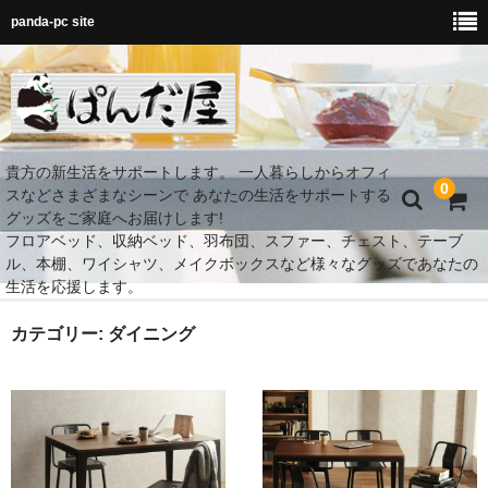
panda-pc site
貴方の新生活をサポートします。 一人暮らしからオフィ
0
スなどさまざまなシーンで あなたの生活をサポートする
グッズをご家庭へお届けします!
フロアベッド、収納ベッド、羽布団、スファー、チェスト、テーブ
ル、本棚、ワイシャツ、メイクボックスなど様々なグッズであなたの
生活を応援します。
MY Room 快適空間
カテゴリー: ダイニング
ダイニング
ベッド
MY Room 快適収納