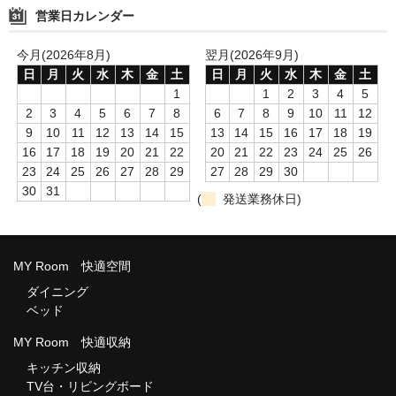
営業日カレンダー
今月(2026年8月)
翌月(2026年9月)
日
月
火
水
木
金
土
日
月
火
水
木
金
土
1
1
2
3
4
5
2
3
4
5
6
7
8
6
7
8
9
10
11
12
9
10
11
12
13
14
15
13
14
15
16
17
18
19
16
17
18
19
20
21
22
20
21
22
23
24
25
26
23
24
25
26
27
28
29
27
28
29
30
30
31
(
発送業務休日)
MY Room 快適空間
ダイニング
ベッド
MY Room 快適収納
キッチン収納
TV台・リビングボード