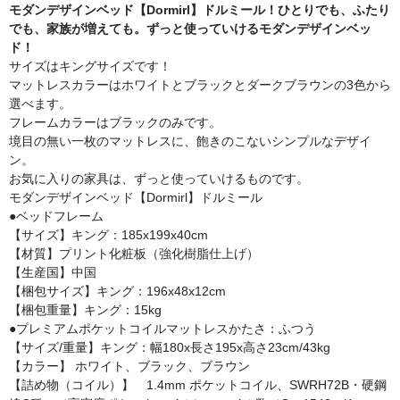
モダンデザインベッド【Dormirl】ドルミール！ひとりでも、ふたり
でも、家族が増えても。ずっと使っていけるモダンデザインベッ
ド！
サイズはキングサイズです！
マットレスカラーはホワイトとブラックとダークブラウンの3色から
選べます。
フレームカラーはブラックのみです。
境目の無い一枚のマットレスに、飽きのこないシンプルなデザイ
ン。
お気に入りの家具は、ずっと使っていけるものです。
モダンデザインベッド【Dormirl】ドルミール
●ベッドフレーム
【サイズ】キング：185x199x40cm
【材質】プリント化粧板（強化樹脂仕上げ）
【生産国】中国
【梱包サイズ】キング：196x48x12cm
【梱包重量】キング：15kg
●プレミアムポケットコイルマットレスかたさ：ふつう
【サイズ/重量】キング：幅180x長さ195x高さ23cm/43kg
【カラー】 ホワイト、ブラック、ブラウン
【詰め物（コイル）】 1.4mm ポケットコイル、SWRH72B・硬鋼