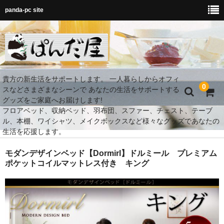
panda-pc site
貴方の新生活をサポートします。 一人暮らしからオフィ
0
スなどさまざまなシーンで あなたの生活をサポートする
グッズをご家庭へお届けします!
フロアベッド、収納ベッド、羽布団、スファー、チェスト、テーブ
ル、本棚、ワイシャツ、メイクボックスなど様々なグッズであなたの
生活を応援します。
MY Room 快適空間
モダンデザインベッド【Dormirl】ドルミール プレミアム
ポケットコイルマットレス付き キング
ダイニング
ベッド
MY Room 快適収納