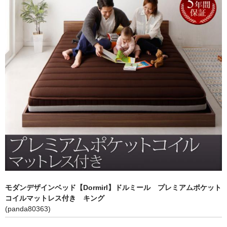
キッチン収納
TV台・リビングボード
シェルフ・ラック
チェスト・キャビネット
メイクボックス・ドレッサー
お勧め商品
商品一覧
ご利用ガイド
モダンデザインベッド【Dormirl】ドルミール プレミアムポケット
コイルマットレス付き キング
(panda80363)