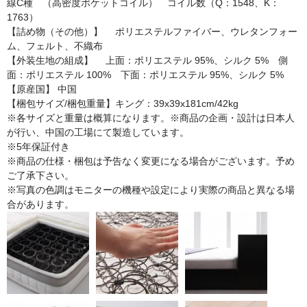
線C種 （高密度ポケットコイル） コイル数（Q：1548、K：
1763）
【詰め物（その他）】 ポリエステルファイバー、ウレタンフォー
ム、フェルト、不織布
【外装生地の組成】 上面：ポリエステル 95%、シルク 5% 側
面：ポリエステル 100% 下面：ポリエステル 95%、シルク 5%
【原産国】 中国
【梱包サイズ/梱包重量】キング：39x39x181cm/42kg
※各サイズと重量は概算になります。※商品の企画・設計は日本人
が行い、中国の工場にて製造しています。
※5年保証付き
※商品の仕様・梱包は予告なく変更になる場合がございます。予め
ご了承下さい。
※写真の色調はモニターの機種や設定により実際の商品と異なる場
合があります。