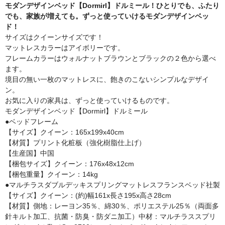
モダンデザインベッド【Dormirl】ドルミール！ひとりでも、ふたり
でも、家族が増えても。ずっと使っていけるモダンデザインベッ
ド！
サイズはクイーンサイズです！
マットレスカラーはアイボリーです。
フレームカラーはウォルナットブラウンとブラックの２色から選べ
ます。
境目の無い一枚のマットレスに、飽きのこないシンプルなデザイ
ン。
お気に入りの家具は、ずっと使っていけるものです。
モダンデザインベッド【Dormirl】ドルミール
●ベッドフレーム
【サイズ】クイーン：165x199x40cm
【材質】プリント化粧板（強化樹脂仕上げ）
【生産国】中国
【梱包サイズ】クイーン：176x48x12cm
【梱包重量】クイーン：14kg
●マルチラスダブルデッキスプリングマットレスフランスベッド社製
【サイズ】クイーン：(約)幅161x長さ195x高さ28cm
【材質】側地：レーヨン35％、綿30％、ポリエステル25％（両面多
針キルト加工、抗菌・防臭・防ダニ加工）中材：マルチラススプリ