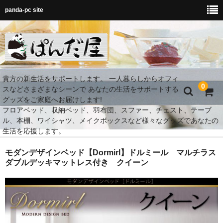
panda-pc site
貴方の新生活をサポートします。 一人暮らしからオフィ
0
スなどさまざまなシーンで あなたの生活をサポートする
グッズをご家庭へお届けします!
フロアベッド、収納ベッド、羽布団、スファー、チェスト、テーブ
ル、本棚、ワイシャツ、メイクボックスなど様々なグッズであなたの
生活を応援します。
MY Room 快適空間
モダンデザインベッド【Dormirl】ドルミール マルチラス
ダブルデッキマットレス付き クイーン
ダイニング
ベッド
MY Room 快適収納