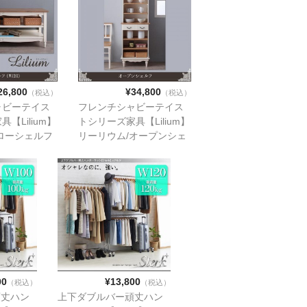
26,800
¥34,800
（税込）
（税込）
ャビーテイス
フレンチシャビーテイス
【Lilium】
トシリーズ家具【Lilium】
ローシェルフ
リーリウム/オープンシェ
ルフ
00
¥13,800
（税込）
（税込）
頑丈ハン
上下ダブルバー頑丈ハン