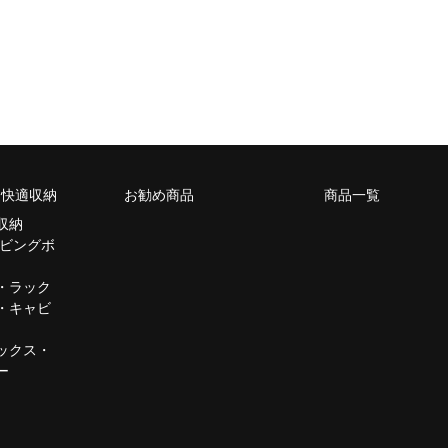
m 快適収納
お勧め商品
商品一覧
収納
リビングボ
・ラック
・キャビ
ックス・
ー