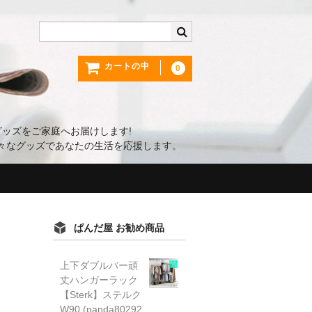
カートの中
0
ッズをご家庭へお届けします!
々なグッズであなたの生活を応援します。
ぱんだ屋 お勧め商品
上下ダブルバー頑
丈ハンガーラック
【Sterk】ステルク
W90 (panda80292