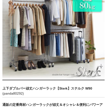
キッチン収納
TV台・リビングボード
シェルフ・ラック
チェスト・キャビネット
メイクボックス・ドレッサー
お勧め商品
商品一覧
ご利用ガイド
上下ダブルバー頑丈ハンガーラック【Sterk】ステルク W90
(panda80292)
通販の定番商材ハンガーラックが頑丈＆オシャレ＆便利にパワーア