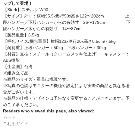
ップして登場！
【Sterk】ステルク W90
【サイズ】外寸：横幅95.5x奥行50x高さ122〜202cm 上
段ハンガー／下段ハンガーからの有効寸：26〜179cm 下
段ハンガー／床からの有効寸：14〜87cm
【製品重量】6.5kg
【梱包サイズ/梱包重量】横幅123x奥行20x高さ8.5cm/7.5kg
【耐荷重】上段ハンガー：50kg 下段ハンガー：30kg
【材質】支柱：スチール（クロームメッキ仕上げ） キャスター：
ABS樹脂
【生産国】台湾
※組み立て品
※商品のサイズ・重量は概算です。
※写真の色調はモニターの機種や設定により実際の商品と異なる場
合がございます。
※製品の仕様・デザインは予告なく変更することがございます。予
めご了承ください。
Readers who viewed this page, also viewed:
カート
ご利用ガイド