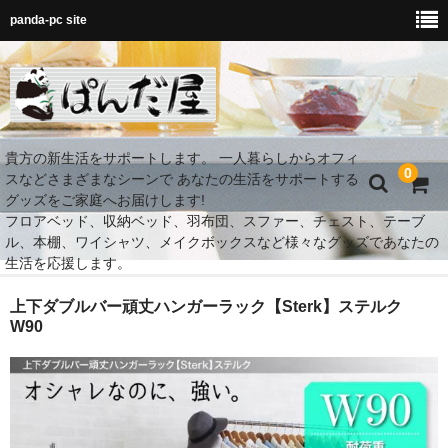
panda-pc site
貴方の新生活をサポートします。 一人暮らしからオフィ
0
スなどさまざまなシーンで あなたの生活をサポートする
グッズをご家庭へお届けします!
フロアベッド、収納ベッド、羽布団、スファー、チェスト、テーブ
ル、本棚、ワイシャツ、メイクボックスなど様々なグッズであなたの
生活を応援します。
MY Room 快適空間
上下ダブルバー頑丈ハンガーラック【Sterk】ステルク
W90
ダイニング
ベッド
MY Room 快適収納