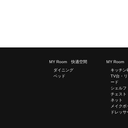
MY Room 快適空間
MY Roo
ダイニング
キッチン
ベッド
TV台・
ード
シェルフ
チェスト
ネット
メイクボ
ドレッサ