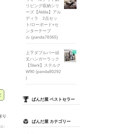
リビング収納シリ
ーズ【Aldila】アル
ディラ 2点セッ
ト/ローボード×セ
ンターテーブ
ル (panda78365)
上下ダブルバー頑
丈ハンガーラック
【Sterk】ステルク
W90 (panda80292
)
文
ぱんだ屋 ベストセラー
有り
ぱんだ屋 カテゴリー
税込）