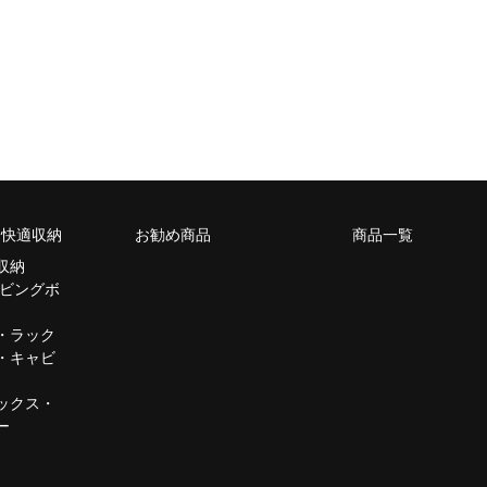
m 快適収納
お勧め商品
商品一覧
収納
リビングボ
・ラック
・キャビ
ックス・
ー