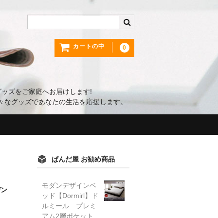
カートの中
0
ッズをご家庭へお届けします!
々なグッズであなたの生活を応援します。
ぱんだ屋 お勧め商品
モダンデザインベ
デン
ッド【Dormirl】ド
ルミール プレミ
アム2層ポケット