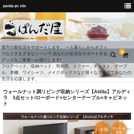
panda-pc site
貴方の新生活をサポートします。 一人暮らしからオフィ
0
スなどさまざまなシーンで あなたの生活をサポートする
グッズをご家庭へお届けします!
フロアベッド、収納ベッド、羽布団、スファー、チェスト、テーブ
ル、本棚、ワイシャツ、メイクボックスなど様々なグッズであなたの
生活を応援します。
MY Room 快適空間
ウォールナット調リビング収納シリーズ【Aldila】アルディ
ラ 3点セット/ローボード×センターテーブル×キャビネッ
ト
ダイニング
ベッド
MY Room 快適収納