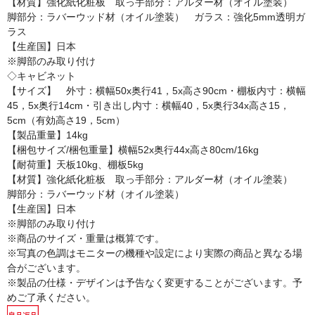
【材質】強化紙化粧板 取っ手部分：アルダー材（オイル塗装）
脚部分：ラバーウッド材（オイル塗装） ガラス：強化5mm透明ガ
ラス
【生産国】日本
※脚部のみ取り付け
◇キャビネット
【サイズ】 外寸：横幅50x奥行41，5x高さ90cm・棚板内寸：横幅
45，5x奥行14cm・引き出し内寸：横幅40，5x奥行34x高さ15，
5cm（有効高さ19，5cm）
【製品重量】14kg
【梱包サイズ/梱包重量】横幅52x奥行44x高さ80cm/16kg
【耐荷重】天板10kg、棚板5kg
【材質】強化紙化粧板 取っ手部分：アルダー材（オイル塗装）
脚部分：ラバーウッド材（オイル塗装）
【生産国】日本
※脚部のみ取り付け
※商品のサイズ・重量は概算です。
※写真の色調はモニターの機種や設定により実際の商品と異なる場
合がございます。
※製品の仕様・デザインは予告なく変更することがございます。予
めご了承ください。