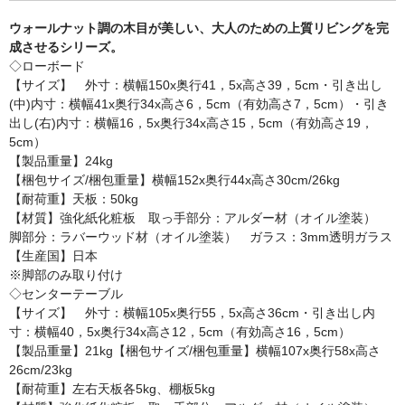
ウォールナット調の木目が美しい、大人のための上質リビングを完
成させるシリーズ。
◇ローボード
【サイズ】 外寸：横幅150x奥行41，5x高さ39，5cm・引き出し
(中)内寸：横幅41x奥行34x高さ6，5cm（有効高さ7，5cm）・引き
出し(右)内寸：横幅16，5x奥行34x高さ15，5cm（有効高さ19，
5cm）
【製品重量】24kg
【梱包サイズ/梱包重量】横幅152x奥行44x高さ30cm/26kg
【耐荷重】天板：50kg
【材質】強化紙化粧板 取っ手部分：アルダー材（オイル塗装）
脚部分：ラバーウッド材（オイル塗装） ガラス：3mm透明ガラス
【生産国】日本
※脚部のみ取り付け
◇センターテーブル
【サイズ】 外寸：横幅105x奥行55，5x高さ36cm・引き出し内
寸：横幅40，5x奥行34x高さ12，5cm（有効高さ16，5cm）
【製品重量】21kg【梱包サイズ/梱包重量】横幅107x奥行58x高さ
26cm/23kg
【耐荷重】左右天板各5kg、棚板5kg