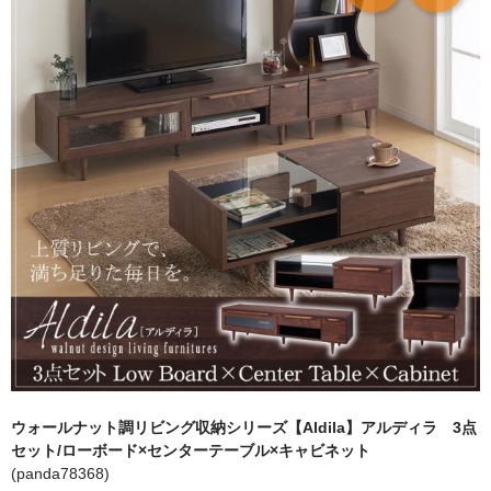
キッチン収納
TV台・リビングボード
シェルフ・ラック
チェスト・キャビネット
メイクボックス・ドレッサー
お勧め商品
商品一覧
ご利用ガイド
ウォールナット調リビング収納シリーズ【Aldila】アルディラ 3点
セット/ローボード×センターテーブル×キャビネット
(panda78368)