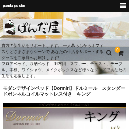
panda-pc site
貴方の新生活をサポートします。 一人暮らしからオフィ
0
スなどさまざまなシーンで あなたの生活をサポートする
グッズをご家庭へお届けします!
フロアベッド、収納ベッド、羽布団、スファー、チェスト、テーブ
ル、本棚、ワイシャツ、メイクボックスなど様々なグッズであなたの
生活を応援します。
MY Room 快適空間
モダンデザインベッド【Dormirl】ドルミール スタンダー
ドボンネルコイルマットレス付き キング
ダイニング
ベッド
MY Room 快適収納