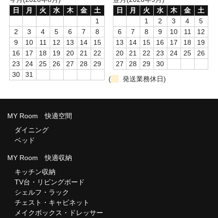
日
月
火
水
木
金
土
日
月
火
水
木
金
土
1
1
2
3
4
5
2
3
4
5
6
7
8
6
7
8
9
10
11
12
9
10
11
12
13
14
15
13
14
15
16
17
18
19
16
17
18
19
20
21
22
20
21
22
23
24
25
26
23
24
25
26
27
28
29
27
28
29
30
30
31
(
発送業務休日)
MY Room 快適空間
ダイニング
ベッド
MY Room 快適収納
キッチン収納
TV台・リビングボード
シェルフ・ラック
チェスト・キャビネット
メイクボックス・ドレッサー