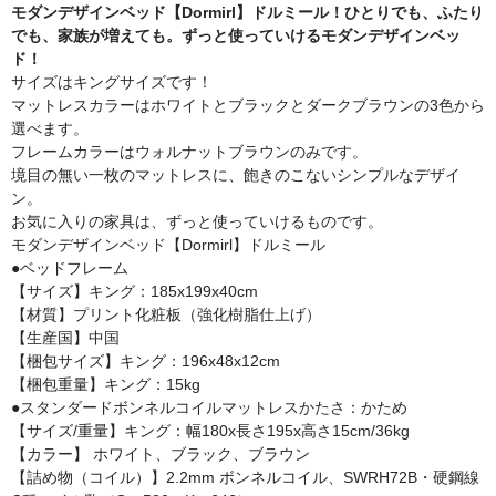
モダンデザインベッド【Dormirl】ドルミール！ひとりでも、ふたり
でも、家族が増えても。ずっと使っていけるモダンデザインベッ
ド！
サイズはキングサイズです！
マットレスカラーはホワイトとブラックとダークブラウンの3色から
選べます。
フレームカラーはウォルナットブラウンのみです。
境目の無い一枚のマットレスに、飽きのこないシンプルなデザイ
ン。
お気に入りの家具は、ずっと使っていけるものです。
モダンデザインベッド【Dormirl】ドルミール
●ベッドフレーム
【サイズ】キング：185x199x40cm
【材質】プリント化粧板（強化樹脂仕上げ）
【生産国】中国
【梱包サイズ】キング：196x48x12cm
【梱包重量】キング：15kg
●スタンダードボンネルコイルマットレスかたさ：かため
【サイズ/重量】キング：幅180x長さ195x高さ15cm/36kg
【カラー】 ホワイト、ブラック、ブラウン
【詰め物（コイル）】2.2mm ボンネルコイル、SWRH72B・硬鋼線